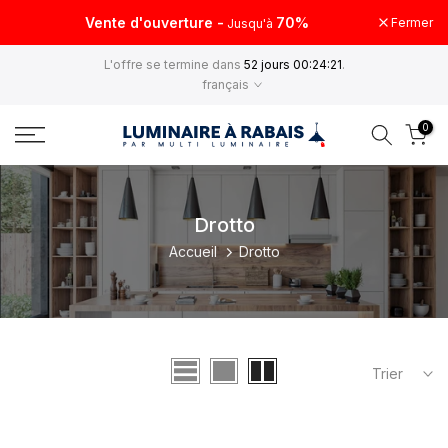
Aller
Vente d'ouverture -
70%
Fermer
Jusqu'à
au
L'offre se termine dans
52 jours 00:24:21
.
contenu
français
0
Drotto
Accueil
Drotto
Trier