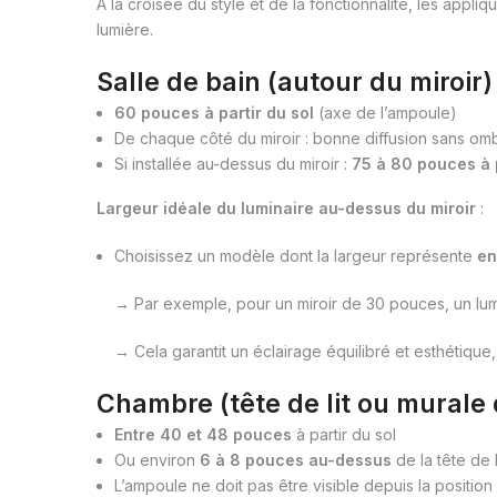
À la croisée du style et de la fonctionnalité, les appli
lumière.
Salle de bain (autour du miroir) 
60 pouces à partir du sol
(axe de l’ampoule)
De chaque côté du miroir : bonne diffusion sans om
Si installée au-dessus du miroir :
75 à 80 pouces à p
Largeur idéale du luminaire au-dessus du miroir
:
Choisissez un modèle dont la largeur représente
en
→ Par exemple, pour un miroir de 30 pouces, un lu
→ Cela garantit un éclairage équilibré et esthétique
Chambre (tête de lit ou murale 
Entre 40 et 48 pouces
à partir du sol
Ou environ
6 à 8 pouces au-dessus
de la tête de l
L’ampoule ne doit pas être visible depuis la position