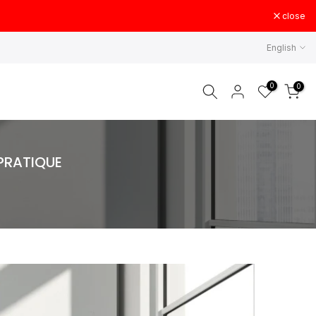
close
English
0
0
 PRATIQUE