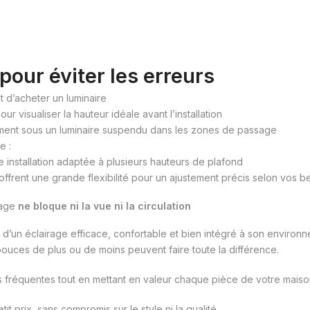
pour éviter les erreurs
t d’acheter un luminaire
our visualiser la hauteur idéale avant l’installation
nt sous un luminaire suspendu dans les zones de passage
e :
 installation adaptée à plusieurs hauteurs de plafond
offrent une grande flexibilité pour un ajustement précis selon vos b
rage
ne bloque ni la vue ni la circulation
urer d’un éclairage efficace, confortable et bien intégré à son envi
 pouces de plus ou de moins peuvent faire toute la différence.
rs fréquentes tout en mettant en valeur chaque pièce de votre maiso
tit prix, sans compromis sur le style ni la qualité.