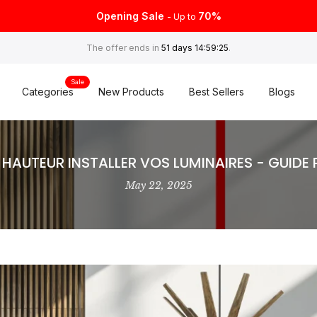
Opening Sale
70%
- Up to
The offer ends in
51 days 14:59:24
.
Sale
Categories
New Products
Best Sellers
Blogs
 HAUTEUR INSTALLER VOS LUMINAIRES - GUIDE
May 22, 2025