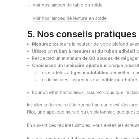
→
Voir nos lampes de table en solde
→
Voir nos lampes de lecture en solde
5. Nos conseils pratiques 
Mesurez toujours
la hauteur de votre plafond avan
Utilisez un
ruban à mesurer et du ruban adhésif
p
Respectez un
minimum de 80 pouces
de dégageme
Choisissez un luminaire ajustable
lorsque possibl
Les modèles à
tiges modulables
permettent une
Les luminaires suspendus
sur câble ou chaîne
Pour un effet harmonieux, assurez-vous que l’éclai
Installer un luminaire à la bonne hauteur, c’est s’ass
l’îlot, une applique murale ou un plafonnier, quelques
En suivant ces repères simples, vous évitez les erreu
Et avec
Luminaire à Rabais
, vous pouvez le faire à pe