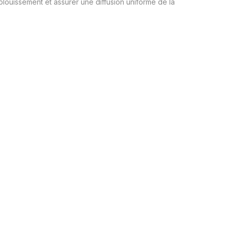
’éblouissement et assurer une diffusion uniforme de la