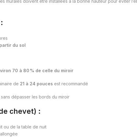
ques murales doivent être installées à la bonne hauteur pour éviter l
:
bres
artir du sol
viron 70 à 80 % de celle du miroir
minaire de
21 à 24 pouces
est recommandé
, sans dépasser les bords du miroir
de chevet) :
it ou de la table de nuit
 allongée