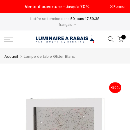
Aller
Vente d'ouverture -
70%
Fermer
Jusqu'à
au
L'offre se termine dans
50 jours 17:59:38
.
contenu
français
0
Accueil
Lampe de table Glitter Blanc
-50%