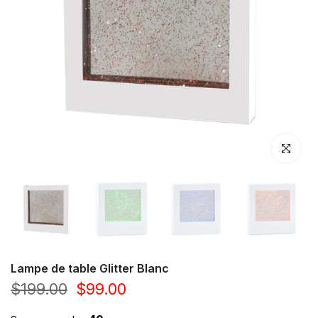
Cliquez po
Lampe de table Glitter Blanc
$199.00
$99.00