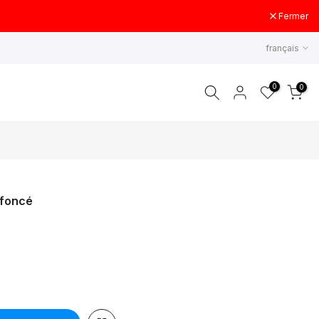
Fermer
français
0
0
 foncé