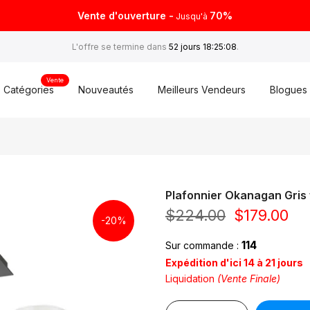
Vente d'ouverture -
70%
Jusqu'à
L'offre se termine dans
52 jours 18:25:07
.
Vente
Catégories
Nouveautés
Meilleurs Vendeurs
Blogues
Plafonnier Okanagan Gris
$224.00
$179.00
-20%
114
Sur commande :
Expédition d'ici 14 à 21 jours
Liquidation
(Vente Finale)