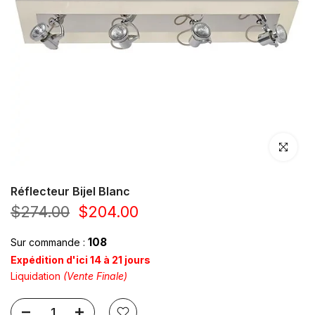
Cliquez po
Réflecteur Bijel Blanc
$274.00
$204.00
108
Sur commande :
Expédition d'ici 14 à 21 jours
Liquidation
(Vente Finale)