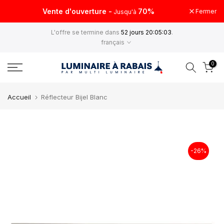
Aller
Vente d'ouverture -
70%
Fermer
Jusqu'à
au
L'offre se termine dans
52 jours 20:05:03
.
contenu
français
0
Accueil
Réflecteur Bijel Blanc
-26%