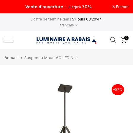
Aller
Vente d'ouverture -
70%
Fermer
Jusqu'à
au
L'offre se termine dans
51 jours 03:20:44
.
contenu
français
0
Accueil
Suspendu Maud AC LED Noir
-57%