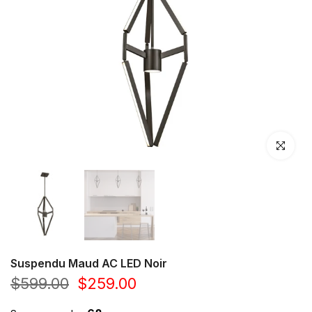
Cliquez po
Suspendu Maud AC LED Noir
$599.00
$259.00