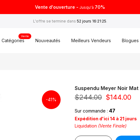
Vente d'ouverture -
70%
Jusqu'à
L'offre se termine dans
52 jours 16:21:25
.
Vente
Catégories
Nouveautés
Meilleurs Vendeurs
Blogues
Suspendu Meyer Noir Mat
$244.00
$144.00
-41%
47
Sur commande :
Expédition d'ici 14 à 21 jours
Liquidation
(Vente Finale)