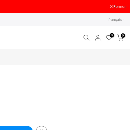
Fermer
français
0
0