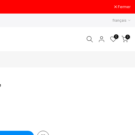
Fermer
français
0
0
e