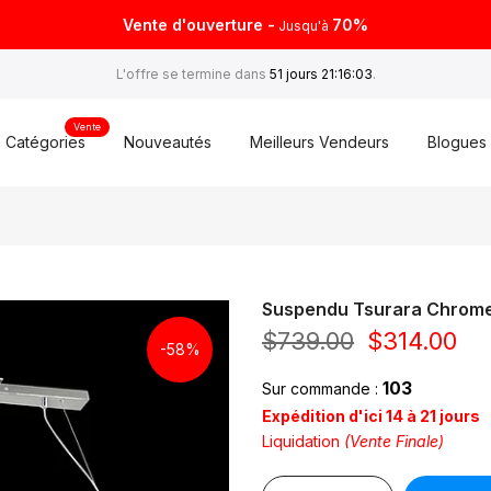
Vente d'ouverture -
70%
Jusqu'à
L'offre se termine dans
51 jours 21:16:03
.
Vente
Catégories
Nouveautés
Meilleurs Vendeurs
Blogues
Suspendu Tsurara Chrom
$739.00
$314.00
-58%
103
Sur commande :
Expédition d'ici 14 à 21 jours
Liquidation
(Vente Finale)