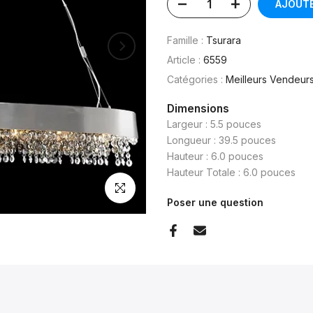
AJOUTE
Famille :
Tsurara
Article :
6559
Catégories :
Meilleurs Vendeur
Dimensions
Largeur : 5.5 pouces
Longueur : 39.5 pouces
Hauteur : 6.0 pouces
Hauteur Totale : 6.0 pouces
Cliquez pour agrandir
Poser une question